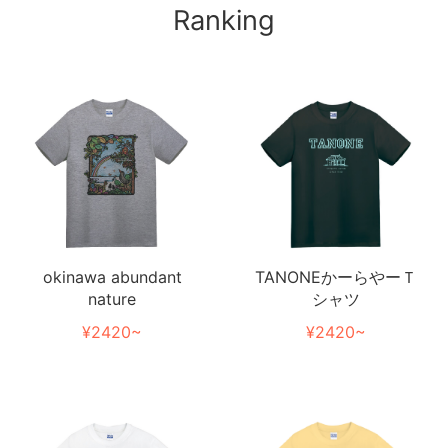
Ranking
TANONEかーらやーＴ
okinawa abundant
シャツ
nature
¥2420~
¥2420~