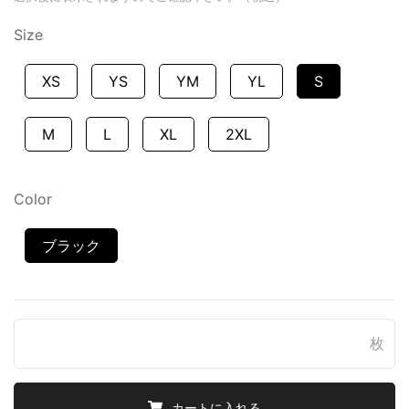
Size
XS
YS
YM
YL
S
M
L
XL
2XL
Color
ブラック
枚
カートに入れる