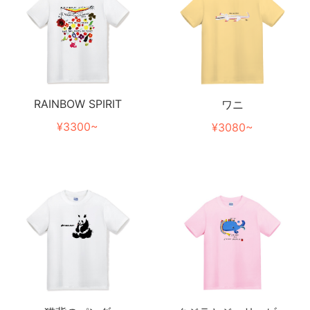
RAINBOW SPIRIT
ワニ
¥3300~
¥3080~