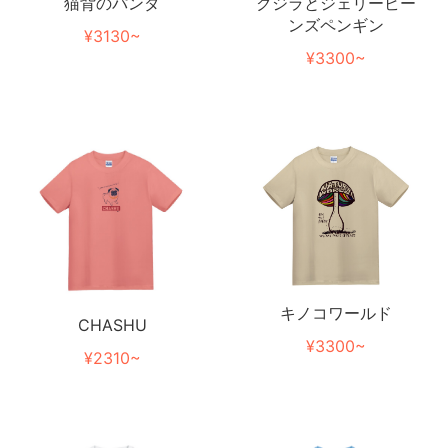
猫背のパンダ
クジラとジェリービー
ンズペンギン
¥3130~
¥3300~
キノコワールド
CHASHU
¥3300~
¥2310~