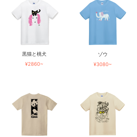
黒猫と桃犬
ゾウ
¥2860~
¥3080~