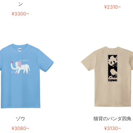
ン
¥2310~
¥3300~
ゾウ
猫背のパンダ四角
¥3080~
¥3130~