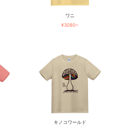
ワニ
¥3080~
キノコワールド