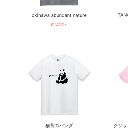
TA
okinawa abundant nature
¥2420~
猫背のパンダ
クジラ